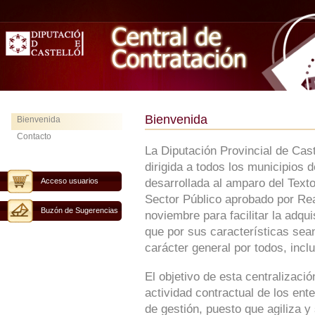
Bienvenida
Bienvenida
Contacto
La Diputación Provincial de Cas
dirigida a todos los municipios 
Acceso usuarios
desarrollada al amparo del Text
Sector Público aprobado por Rea
Buzón de Sugerencias
noviembre para facilitar la adqu
que por sus características sean
carácter general por todos, inclu
El objetivo de esta centralizaci
actividad contractual de los ent
de gestión, puesto que agiliza y 