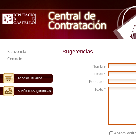
Sugerencias
Bienvenida
Contacto
Nombre
Email *
Acceso usuarios
Población
Texto *
Buzón de Sugerencias
Acepto Políti