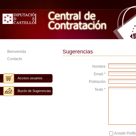
Sugerencias
Bienvenida
Contacto
Nombre
Email *
Acceso usuarios
Población
Texto *
Buzón de Sugerencias
Acepto Políti