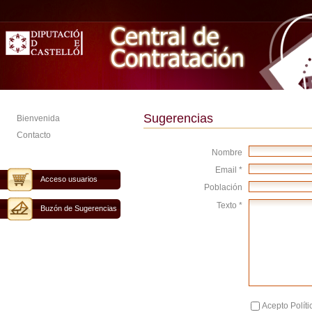
Sugerencias
Bienvenida
Contacto
Nombre
Email *
Acceso usuarios
Población
Texto *
Buzón de Sugerencias
Acepto Políti