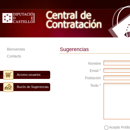
Sugerencias
Bienvenida
Contacto
Nombre
Email *
Acceso usuarios
Población
Texto *
Buzón de Sugerencias
Acepto Políti