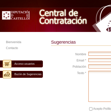
Sugerencias
Bienvenida
Contacto
Nombre
Email *
Acceso usuarios
Población
Texto *
Buzón de Sugerencias
Acepto Políti