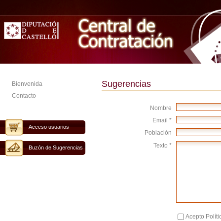
Sugerencias
Bienvenida
Contacto
Nombre
Email *
Acceso usuarios
Población
Texto *
Buzón de Sugerencias
Acepto Políti