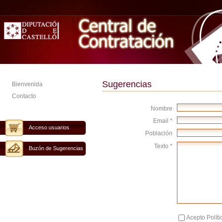
Sugerencias
Bienvenida
Contacto
Nombre
Email *
Acceso usuarios
Población
Texto *
Buzón de Sugerencias
Acepto Políti