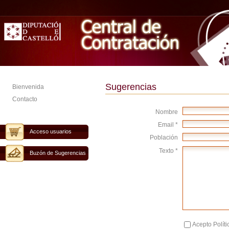
Sugerencias
Bienvenida
Contacto
Nombre
Email *
Acceso usuarios
Población
Texto *
Buzón de Sugerencias
Acepto Políti