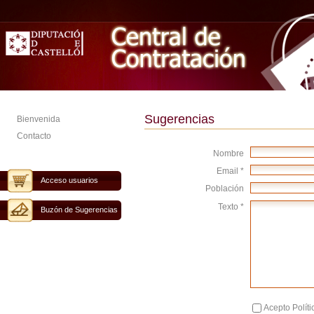
Sugerencias
Bienvenida
Contacto
Nombre
Email *
Acceso usuarios
Población
Texto *
Buzón de Sugerencias
Acepto Políti