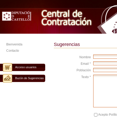
Sugerencias
Bienvenida
Contacto
Nombre
Email *
Acceso usuarios
Población
Texto *
Buzón de Sugerencias
Acepto Políti