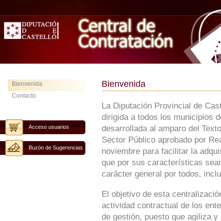
Bienvenida
Bienvenida
Contacto
La Diputación Provincial de Cas
dirigida a todos los municipios 
Acceso usuarios
desarrollada al amparo del Text
Sector Público aprobado por Rea
Buzón de Sugerencias
noviembre para facilitar la adqu
que por sus características sean
carácter general por todos, inclu
El objetivo de esta centralizaci
actividad contractual de los ent
de gestión, puesto que agiliza y 