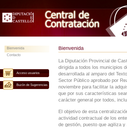
Bienvenida
Bienvenida
Contacto
La Diputación Provincial de Cas
dirigida a todos los municipios 
Acceso usuarios
desarrollada al amparo del Text
Sector Público aprobado por Rea
Buzón de Sugerencias
noviembre para facilitar la adqu
que por sus características sean
carácter general por todos, inclu
El objetivo de esta centralizaci
actividad contractual de los ent
de gestión, puesto que agiliza y 