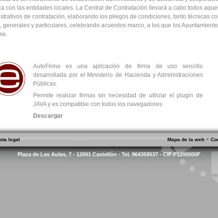
ica con las entidades locales. La Central de Contratación llevará a cabo todos aque
strativos de contratación, elaborando los pliegos de condiciones, tanto técnicas c
s, generales y particulares, celebrando acuerdos marco, a los que los Ayuntamient
se.
AutoFirma es una aplicación de firma de uso sencillo
desarrollada por el Ministerio de Hacienda y Administraciones
Públicas.
Permite realizar firmas sin necesidad de utilizar el plugin de
JAVA y es compatible con todos los navegadores.
Descargar
-
ota legal
Mapa de la web
Co
Plaza de Las Aulas, 7 - 12001 Castellón - Tel. 964359537 - CIF P1200000F