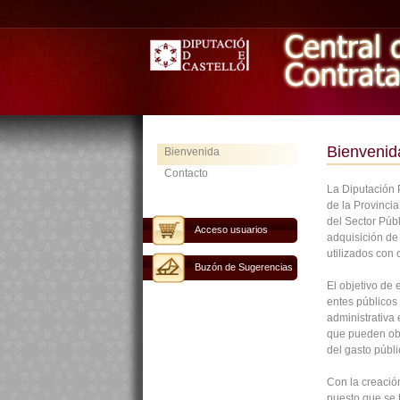
Bienvenid
Bienvenida
Contacto
La Diputación P
de la Provinci
del Sector Públ
Acceso usuarios
adquisición de 
utilizados con 
Buzón de Sugerencias
El objetivo de 
entes públicos 
administrativa
que pueden ob
del gasto públi
Con la creación
puesto que se 