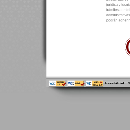
jurídica y técn
trámites admini
administrativa
podrán adherir
-
Accesibilidad
N