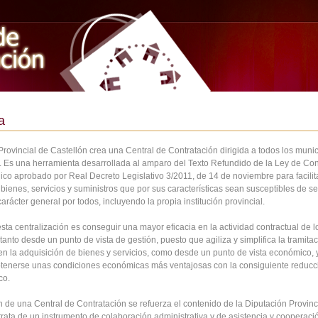
a
rovincial de Castellón crea una Central de Contratación dirigida a todos los munic
a. Es una herramienta desarrollada al amparo del Texto Refundido de la Ley de Con
ico aprobado por Real Decreto Legislativo 3/2011, de 14 de noviembre para facilita
bienes, servicios y suministros que por sus características sean susceptibles de se
carácter general por todos, incluyendo la propia institución provincial.
esta centralización es conseguir una mayor eficacia en la actividad contractual de l
tanto desde un punto de vista de gestión, puesto que agiliza y simplifica la tramita
 en la adquisición de bienes y servicios, como desde un punto de vista económico, 
tenerse unas condiciones económicas más ventajosas con la consiguiente reducc
co.
 de una Central de Contratación se refuerza el contenido de la Diputación Provinci
trata de un instrumento de colaboración administrativa y de asistencia y cooperaci