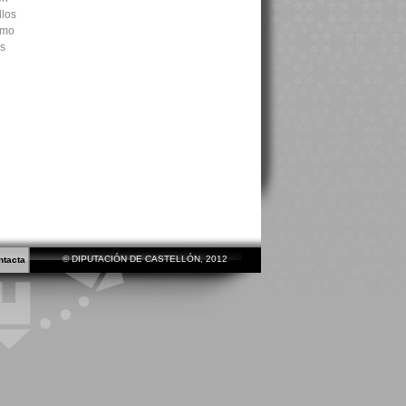
llos
omo
os
© DIPUTACIÓN DE CASTELLÓN, 2012
ntacta