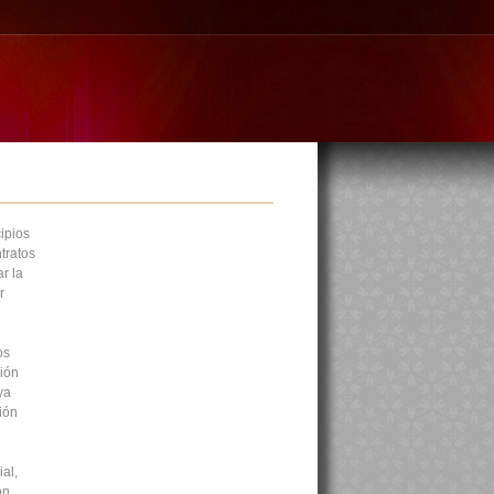
ipios
tratos
r la
r
os
ción
ya
ión
al,
ón