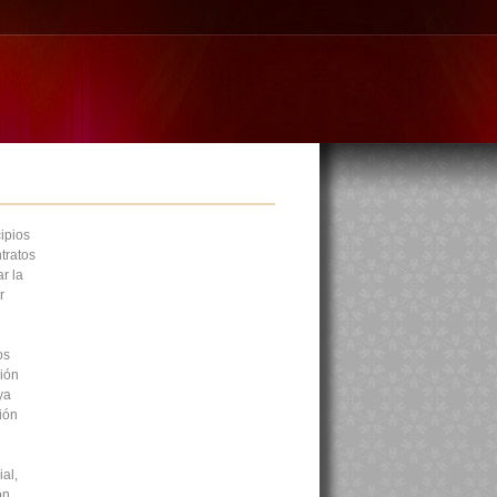
ipios
tratos
r la
r
os
ción
ya
ión
al,
ón