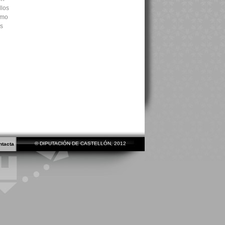
llos
omo
os
© DIPUTACIÓN DE CASTELLÓN, 2012
ntacta