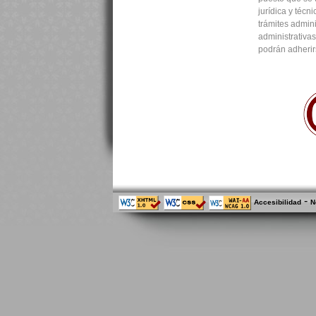
jurídica y técn
trámites admini
administrativa
podrán adherir
-
Accesibilidad
N