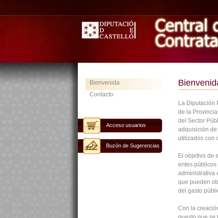
Bienvenid
Bienvenida
Contacto
La Diputación P
de la Provinci
del Sector Públ
Acceso usuarios
adquisición de 
utilizados con 
Buzón de Sugerencias
El objetivo de 
entes públicos 
administrativa
que pueden ob
del gasto públi
Con la creación
puesto que se 