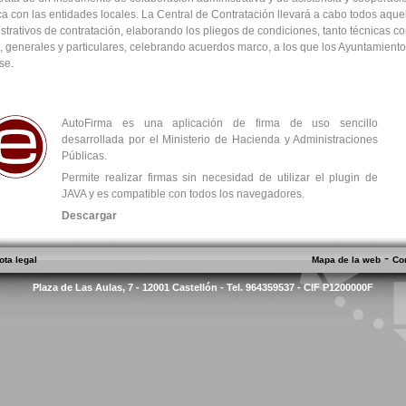
ica con las entidades locales. La Central de Contratación llevará a cabo todos aque
strativos de contratación, elaborando los pliegos de condiciones, tanto técnicas c
s, generales y particulares, celebrando acuerdos marco, a los que los Ayuntamient
se.
AutoFirma es una aplicación de firma de uso sencillo
desarrollada por el Ministerio de Hacienda y Administraciones
Públicas.
Permite realizar firmas sin necesidad de utilizar el plugin de
JAVA y es compatible con todos los navegadores.
Descargar
-
ota legal
Mapa de la web
Co
Plaza de Las Aulas, 7 - 12001 Castellón - Tel. 964359537 - CIF P1200000F