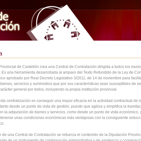
a
rovincial de Castellón crea una Central de Contratación dirigida a todos los munic
a. Es una herramienta desarrollada al amparo del Texto Refundido de la Ley de Con
ico aprobado por Real Decreto Legislativo 3/2011, de 14 de noviembre para facilita
bienes, servicios y suministros que por sus características sean susceptibles de se
carácter general por todos, incluyendo la propia institución provincial.
esta centralización es conseguir una mayor eficacia en la actividad contractual de l
tanto desde un punto de vista de gestión, puesto que agiliza y simplifica la tramita
 en la adquisición de bienes y servicios, como desde un punto de vista económico, 
tenerse unas condiciones económicas más ventajosas con la consiguiente reducc
co.
 de una Central de Contratación se refuerza el contenido de la Diputación Provinci
trata de un instrumento de colaboración administrativa y de asistencia y cooperaci