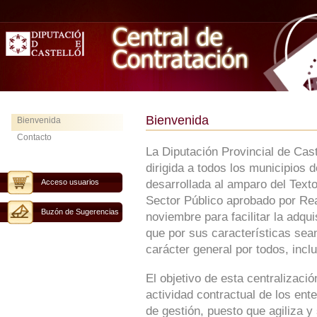
Bienvenida
Bienvenida
Contacto
La Diputación Provincial de Cas
dirigida a todos los municipios 
Acceso usuarios
desarrollada al amparo del Text
Sector Público aprobado por Rea
Buzón de Sugerencias
noviembre para facilitar la adqu
que por sus características sean
carácter general por todos, inclu
El objetivo de esta centralizaci
actividad contractual de los ent
de gestión, puesto que agiliza y 