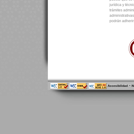
jurídica y técn
trámites admini
administrativa
podrán adherir
-
Accesibilidad
N