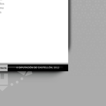
llos
omo
os
© DIPUTACIÓN DE CASTELLÓN, 2012
ntacta