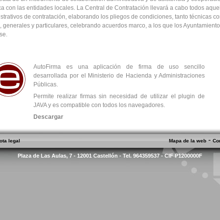
ica con las entidades locales. La Central de Contratación llevará a cabo todos aque
strativos de contratación, elaborando los pliegos de condiciones, tanto técnicas c
s, generales y particulares, celebrando acuerdos marco, a los que los Ayuntamient
se.
AutoFirma es una aplicación de firma de uso sencillo
desarrollada por el Ministerio de Hacienda y Administraciones
Públicas.
Permite realizar firmas sin necesidad de utilizar el plugin de
JAVA y es compatible con todos los navegadores.
Descargar
-
ota legal
Mapa de la web
Co
Plaza de Las Aulas, 7 - 12001 Castellón - Tel. 964359537 - CIF P1200000F