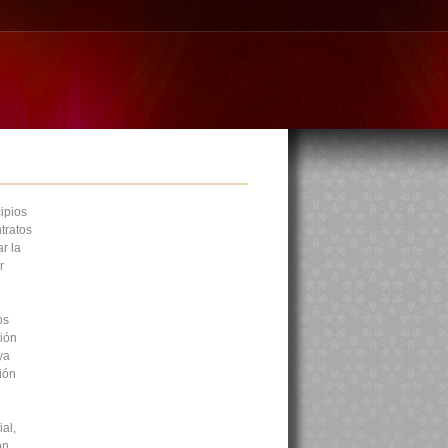
ipios
tratos
r la
r
os
ción
ya
ión
al,
ón