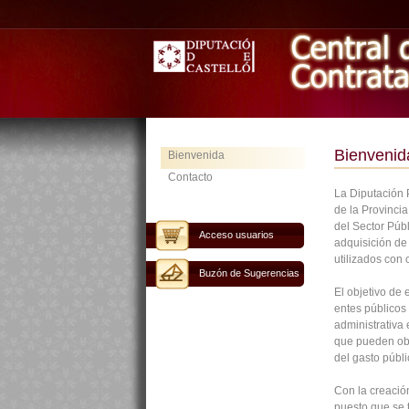
Bienvenid
Bienvenida
Contacto
La Diputación P
de la Provinci
del Sector Públ
Acceso usuarios
adquisición de 
utilizados con 
Buzón de Sugerencias
El objetivo de 
entes públicos 
administrativa
que pueden ob
del gasto públi
Con la creación
puesto que se 