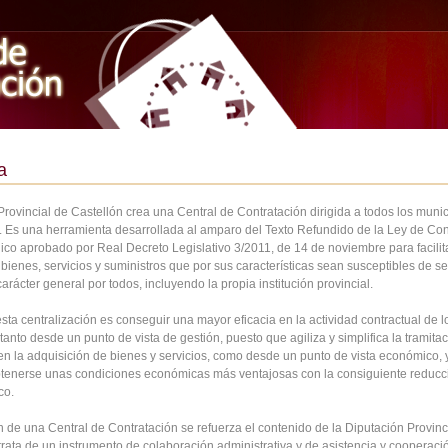
a
rovincial de Castellón crea una Central de Contratación dirigida a todos los munic
a. Es una herramienta desarrollada al amparo del Texto Refundido de la Ley de Con
ico aprobado por Real Decreto Legislativo 3/2011, de 14 de noviembre para facilita
bienes, servicios y suministros que por sus características sean susceptibles de se
carácter general por todos, incluyendo la propia institución provincial.
esta centralización es conseguir una mayor eficacia en la actividad contractual de l
tanto desde un punto de vista de gestión, puesto que agiliza y simplifica la tramita
 en la adquisición de bienes y servicios, como desde un punto de vista económico, 
tenerse unas condiciones económicas más ventajosas con la consiguiente reducc
co.
 de una Central de Contratación se refuerza el contenido de la Diputación Provinci
trata de un instrumento de colaboración administrativa y de asistencia y cooperaci