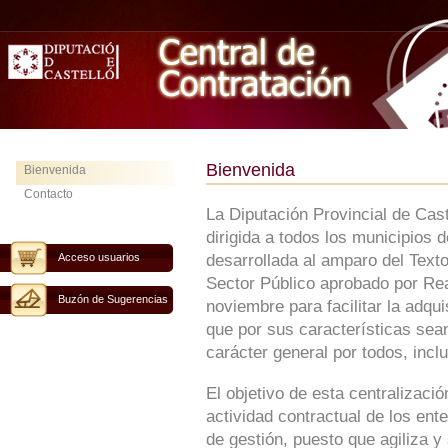
Bienvenida
Bienvenida
Contacto
La Diputación Provincial de Cas
dirigida a todos los municipios 
Acceso usuarios
desarrollada al amparo del Text
Sector Público aprobado por Rea
Buzón de Sugerencias
noviembre para facilitar la adqu
que por sus características sean
carácter general por todos, inclu
El objetivo de esta centralizaci
actividad contractual de los ent
de gestión, puesto que agiliza y 