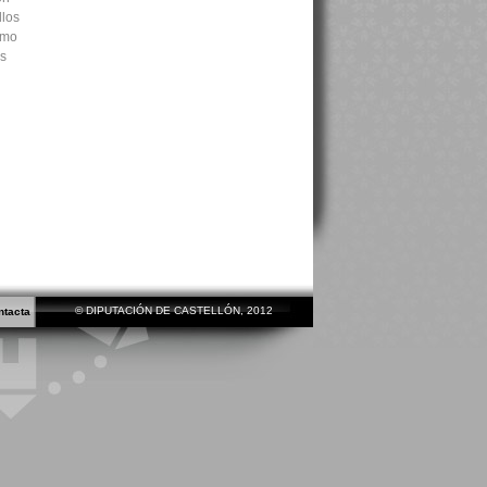
llos
omo
os
© DIPUTACIÓN DE CASTELLÓN, 2012
ntacta