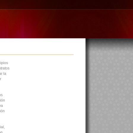
ipios
tratos
r la
r
os
ción
ya
ión
al,
ón