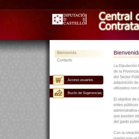
Bienvenid
Bienvenida
Contacto
La Diputación P
de la Provinci
del Sector Públ
Acceso usuarios
adquisición de 
utilizados con 
Buzón de Sugerencias
El objetivo de 
entes públicos 
administrativa
que pueden ob
del gasto públi
Con la creación
puesto que se 