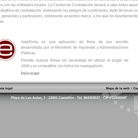
ica con las entidades locales. La Central de Contratación llevará a cabo todos aque
strativos de contratación, elaborando los pliegos de condiciones, tanto técnicas c
s, generales y particulares, celebrando acuerdos marco, a los que los Ayuntamient
se.
AutoFirma es una aplicación de firma de uso sencillo
desarrollada por el Ministerio de Hacienda y Administraciones
Públicas.
Permite realizar firmas sin necesidad de utilizar el plugin de
JAVA y es compatible con todos los navegadores.
Descargar
-
ota legal
Mapa de la web
Co
Plaza de Las Aulas, 7 - 12001 Castellón - Tel. 964359537 - CIF P1200000F