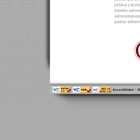
jurídica y técn
trámites admini
administrativa
podrán adherir
-
Accesibilidad
N