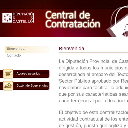
Bienvenida
Bienvenida
Contacto
La Diputación Provincial de Cas
dirigida a todos los municipios 
Acceso usuarios
desarrollada al amparo del Text
Sector Público aprobado por Rea
Buzón de Sugerencias
noviembre para facilitar la adqu
que por sus características sean
carácter general por todos, inclu
El objetivo de esta centralizaci
actividad contractual de los ent
de gestión, puesto que agiliza y 