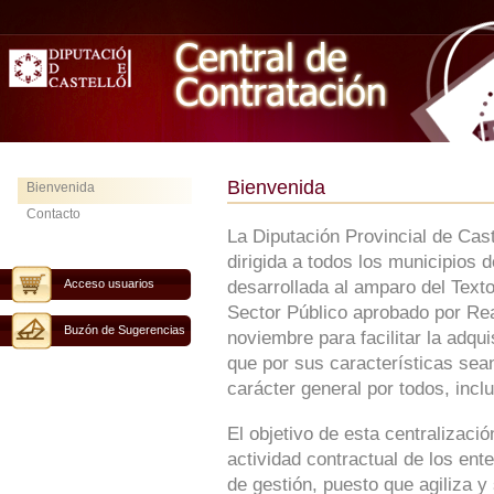
Bienvenida
Bienvenida
Contacto
La Diputación Provincial de Cas
dirigida a todos los municipios 
Acceso usuarios
desarrollada al amparo del Text
Sector Público aprobado por Rea
Buzón de Sugerencias
noviembre para facilitar la adqu
que por sus características sean
carácter general por todos, inclu
El objetivo de esta centralizaci
actividad contractual de los ent
de gestión, puesto que agiliza y 