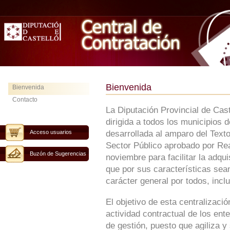
Bienvenida
Bienvenida
Contacto
La Diputación Provincial de Cas
dirigida a todos los municipios 
Acceso usuarios
desarrollada al amparo del Text
Sector Público aprobado por Rea
Buzón de Sugerencias
noviembre para facilitar la adqu
que por sus características sean
carácter general por todos, inclu
El objetivo de esta centralizaci
actividad contractual de los ent
de gestión, puesto que agiliza y 