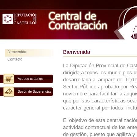
Bienvenida
Bienvenida
Contacto
La Diputación Provincial de Cas
dirigida a todos los municipios 
Acceso usuarios
desarrollada al amparo del Text
Sector Público aprobado por Rea
Buzón de Sugerencias
noviembre para facilitar la adqu
que por sus características sean
carácter general por todos, inclu
El objetivo de esta centralizaci
actividad contractual de los ent
de gestión, puesto que agiliza y 