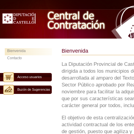
Bienvenida
Bienvenida
Contacto
La Diputación Provincial de Cas
dirigida a todos los municipios 
Acceso usuarios
desarrollada al amparo del Text
Sector Público aprobado por Rea
Buzón de Sugerencias
noviembre para facilitar la adqu
que por sus características sean
carácter general por todos, inclu
El objetivo de esta centralizaci
actividad contractual de los ent
de gestión, puesto que agiliza y 