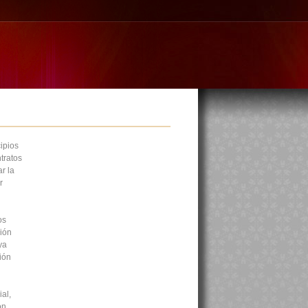
ipios
tratos
r la
r
os
ción
ya
ión
al,
ón