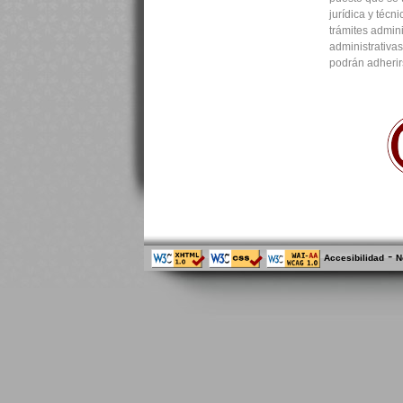
jurídica y técn
trámites admini
administrativa
podrán adherir
-
Accesibilidad
N