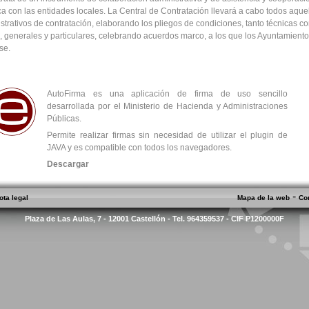
ica con las entidades locales. La Central de Contratación llevará a cabo todos aque
strativos de contratación, elaborando los pliegos de condiciones, tanto técnicas c
s, generales y particulares, celebrando acuerdos marco, a los que los Ayuntamient
se.
AutoFirma es una aplicación de firma de uso sencillo
desarrollada por el Ministerio de Hacienda y Administraciones
Públicas.
Permite realizar firmas sin necesidad de utilizar el plugin de
JAVA y es compatible con todos los navegadores.
Descargar
-
ota legal
Mapa de la web
Co
Plaza de Las Aulas, 7 - 12001 Castellón - Tel. 964359537 - CIF P1200000F