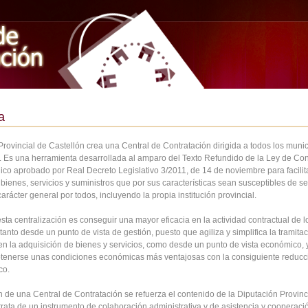
a
rovincial de Castellón crea una Central de Contratación dirigida a todos los munic
a. Es una herramienta desarrollada al amparo del Texto Refundido de la Ley de Con
ico aprobado por Real Decreto Legislativo 3/2011, de 14 de noviembre para facilita
bienes, servicios y suministros que por sus características sean susceptibles de se
carácter general por todos, incluyendo la propia institución provincial.
esta centralización es conseguir una mayor eficacia en la actividad contractual de l
tanto desde un punto de vista de gestión, puesto que agiliza y simplifica la tramita
 en la adquisición de bienes y servicios, como desde un punto de vista económico, 
tenerse unas condiciones económicas más ventajosas con la consiguiente reducc
co.
 de una Central de Contratación se refuerza el contenido de la Diputación Provinci
trata de un instrumento de colaboración administrativa y de asistencia y cooperaci