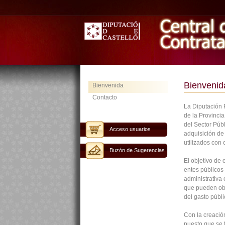
Bienvenid
Bienvenida
Contacto
La Diputación P
de la Provinci
del Sector Públ
Acceso usuarios
adquisición de 
utilizados con 
Buzón de Sugerencias
El objetivo de 
entes públicos 
administrativa
que pueden ob
del gasto públi
Con la creación
puesto que se 