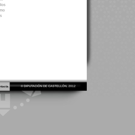
llos
omo
os
© DIPUTACIÓN DE CASTELLÓN, 2012
ntacta