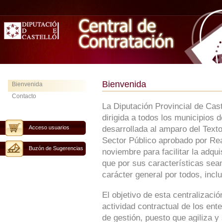
Bienvenida
Bienvenida
Contacto
La Diputación Provincial de Cas
dirigida a todos los municipios 
Acceso usuarios
desarrollada al amparo del Text
Sector Público aprobado por Rea
Buzón de Sugerencias
noviembre para facilitar la adqu
que por sus características sean
carácter general por todos, inclu
El objetivo de esta centralizaci
actividad contractual de los ent
de gestión, puesto que agiliza y 