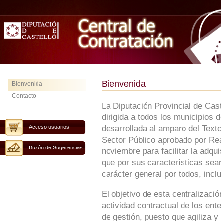
Bienvenida
Bienvenida
Contacto
La Diputación Provincial de Cas
dirigida a todos los municipios 
Acceso usuarios
desarrollada al amparo del Text
Sector Público aprobado por Rea
Buzón de Sugerencias
noviembre para facilitar la adqu
que por sus características sean
carácter general por todos, inclu
El objetivo de esta centralizaci
actividad contractual de los ent
de gestión, puesto que agiliza y 