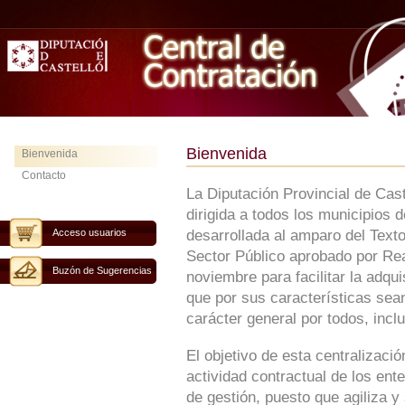
Bienvenida
Bienvenida
Contacto
La Diputación Provincial de Cas
dirigida a todos los municipios 
Acceso usuarios
desarrollada al amparo del Text
Sector Público aprobado por Rea
Buzón de Sugerencias
noviembre para facilitar la adqu
que por sus características sean
carácter general por todos, inclu
El objetivo de esta centralizaci
actividad contractual de los ent
de gestión, puesto que agiliza y 