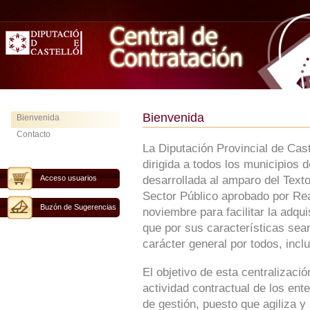
Bienvenida
Bienvenida
Contacto
La Diputación Provincial de Cas
dirigida a todos los municipios 
Acceso usuarios
desarrollada al amparo del Text
Sector Público aprobado por Rea
Buzón de Sugerencias
noviembre para facilitar la adqu
que por sus características sean
carácter general por todos, inclu
El objetivo de esta centralizaci
actividad contractual de los ent
de gestión, puesto que agiliza y 