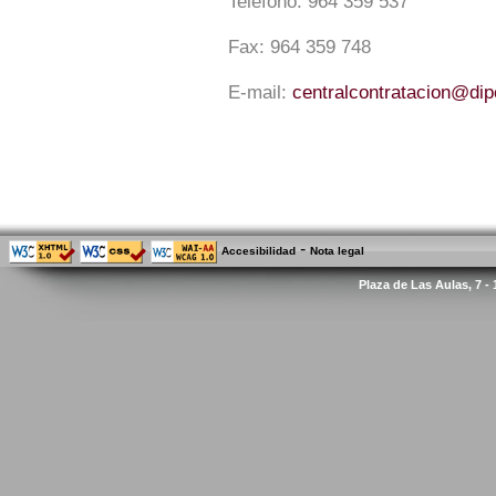
Teléfono:
964 359 537
Fax:
964 359 748
E-mail:
centralcontratacion@di
-
Accesibilidad
Nota legal
Plaza de Las Aulas, 7 -