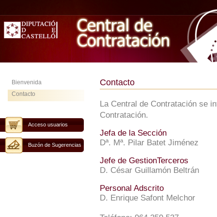
Contacto
Bienvenida
Contacto
La Central de Contratación se i
Contratación.
Acceso usuarios
Jefa de la Sección
Dª. Mª. Pilar Batet Jiménez
Buzón de Sugerencias
Jefe de GestionTerceros
D. César Guillamón Beltrán
Personal Adscrito
D. Enrique Safont Melchor