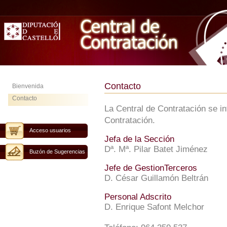
Contacto
Bienvenida
Contacto
La Central de Contratación se i
Contratación.
Acceso usuarios
Jefa de la Sección
Dª. Mª. Pilar Batet Jiménez
Buzón de Sugerencias
Jefe de GestionTerceros
D. César Guillamón Beltrán
Personal Adscrito
D. Enrique Safont Melchor