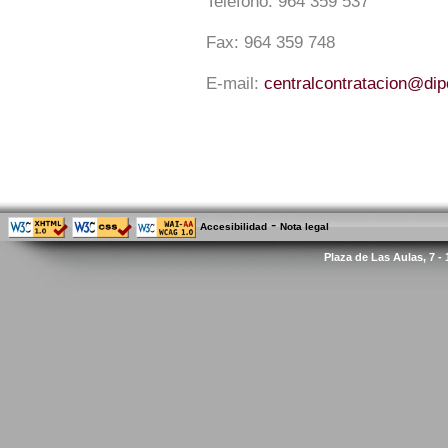
Teléfono:
964 359 537
Fax:
964 359 748
E-mail:
centralcontratacion@di
-
Accesibilidad
Nota legal
Plaza de Las Aulas, 7 -