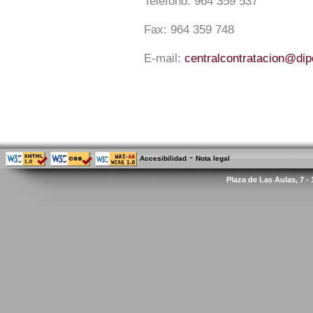
Teléfono:
964 359 537
Fax:
964 359 748
E-mail:
centralcontratacion@di
-
Accesibilidad
Nota legal
Plaza de Las Aulas, 7 -