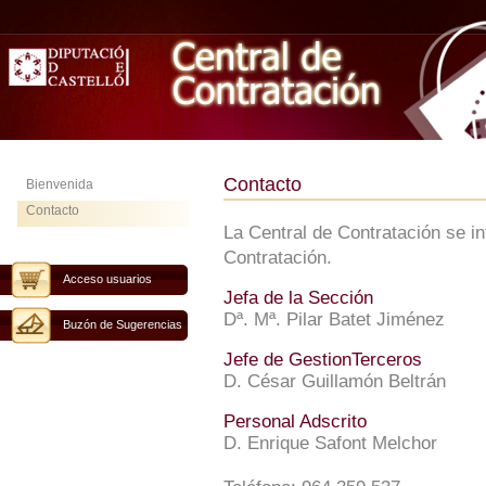
Contacto
Bienvenida
Contacto
La Central de Contratación se i
Contratación.
Acceso usuarios
Jefa de la Sección
Dª. Mª. Pilar Batet Jiménez
Buzón de Sugerencias
Jefe de GestionTerceros
D. César Guillamón Beltrán
Personal Adscrito
D. Enrique Safont Melchor