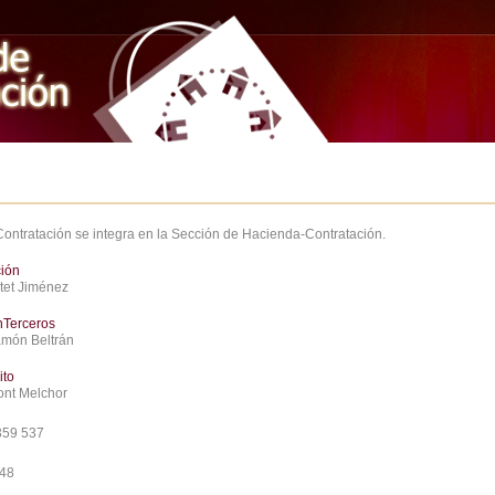
Contratación se integra en la Sección de Hacienda-Contratación.
ción
atet Jiménez
nTerceros
amón Beltrán
ito
ont Melchor
359 537
748