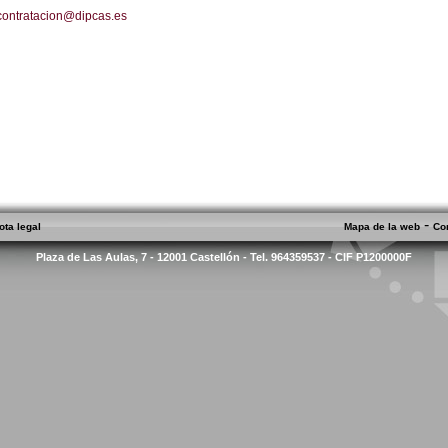
contratacion@dipcas.es
-
ota legal
Mapa de la web
Co
Plaza de Las Aulas, 7 - 12001 Castellón - Tel. 964359537 - CIF P1200000F