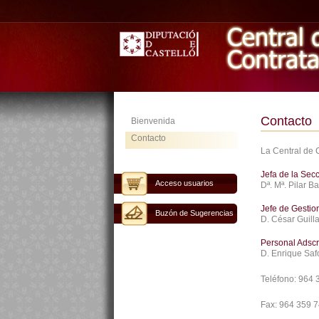
Contacto
Bienvenida
Contacto
La Central de 
Jefa de la Sec
Acceso usuarios
Dª. Mª. Pilar B
Jefe de Gestio
Buzón de Sugerencias
D. César Guill
Personal Adscr
D. Enrique Saf
Teléfono:
964 
Fax:
964 359 