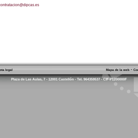
contratacion@dipcas.es
-
ota legal
Mapa de la web
Co
Plaza de Las Aulas, 7 - 12001 Castellón - Tel. 964359537 - CIF P1200000F