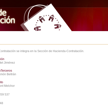
Contratación se integra en la Sección de Hacienda-Contratación.
ción
atet Jiménez
nTerceros
amón Beltrán
ito
ont Melchor
359 537
748