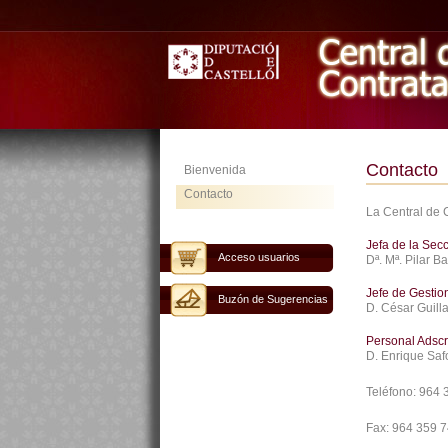
Contacto
Bienvenida
Contacto
La Central de 
Jefa de la Sec
Acceso usuarios
Dª. Mª. Pilar B
Jefe de Gestio
Buzón de Sugerencias
D. César Guill
Personal Adscr
D. Enrique Saf
Teléfono:
964 
Fax:
964 359 