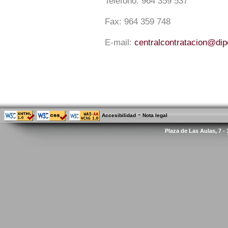
Teléfono:
964 359 537
Fax:
964 359 748
E-mail:
centralcontratacion@di
-
Accesibilidad
Nota legal
Plaza de Las Aulas, 7 -