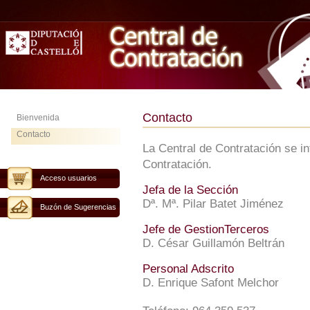
Contacto
Bienvenida
Contacto
La Central de Contratación se i
Contratación.
Acceso usuarios
Jefa de la Sección
Dª. Mª. Pilar Batet Jiménez
Buzón de Sugerencias
Jefe de GestionTerceros
D. César Guillamón Beltrán
Personal Adscrito
D. Enrique Safont Melchor