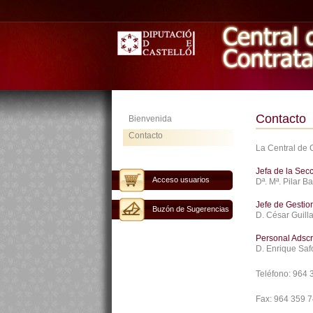
Contacto
Bienvenida
Contacto
La Central de 
Jefa de la Sec
Acceso usuarios
Dª. Mª. Pilar B
Jefe de Gestio
Buzón de Sugerencias
D. César Guill
Personal Adscr
D. Enrique Saf
Teléfono:
964 
Fax:
964 359 