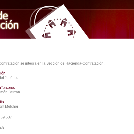
Contratación se integra en la Sección de Hacienda-Contratación.
ción
atet Jiménez
nTerceros
amón Beltrán
ito
ont Melchor
359 537
748