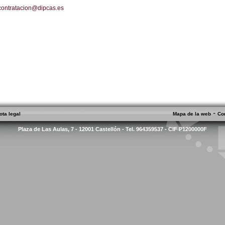
contratacion@dipcas.es
-
ota legal
Mapa de la web
Co
Plaza de Las Aulas, 7 - 12001 Castellón - Tel. 964359537 - CIF P1200000F