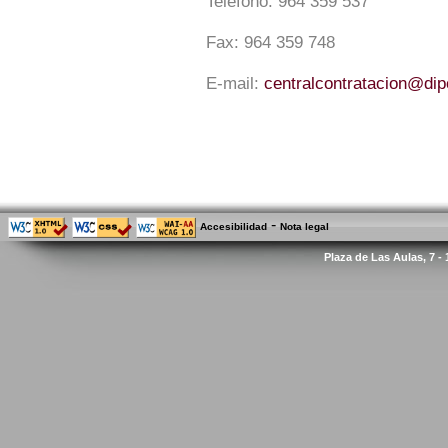
Teléfono:
964 359 537
Fax:
964 359 748
E-mail:
centralcontratacion@di
-
Accesibilidad
Nota legal
Plaza de Las Aulas, 7 -