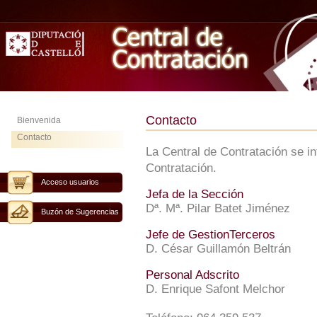
Contacto
Bienvenida
Contacto
La Central de Contratación se i
Contratación.
Acceso usuarios
Jefa de la Sección
Dª. Mª. Pilar Batet Jiménez
Buzón de Sugerencias
Jefe de GestionTerceros
D. César Guillamón Beltrán
Personal Adscrito
D. Enrique Safont Melchor