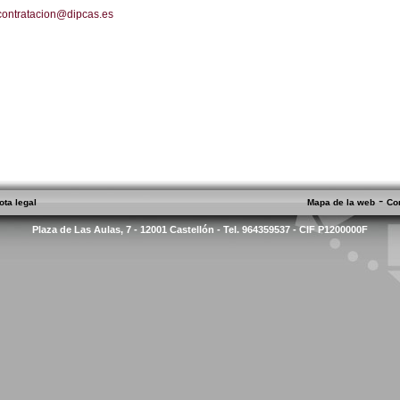
contratacion@dipcas.es
-
ota legal
Mapa de la web
Co
Plaza de Las Aulas, 7 - 12001 Castellón - Tel. 964359537 - CIF P1200000F