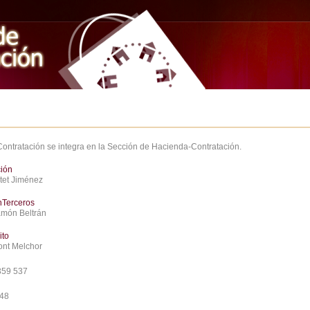
Contratación se integra en la Sección de Hacienda-Contratación.
ción
atet Jiménez
nTerceros
amón Beltrán
ito
ont Melchor
359 537
748