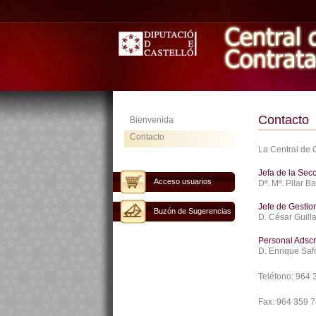
Contacto
Bienvenida
Contacto
La Central de 
Jefa de la Sec
Acceso usuarios
Dª. Mª. Pilar B
Jefe de Gestio
Buzón de Sugerencias
D. César Guill
Personal Adscr
D. Enrique Saf
Teléfono:
964 
Fax:
964 359 