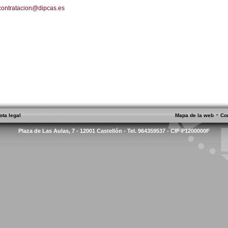
contratacion@dipcas.es
-
ota legal
Mapa de la web
Co
Plaza de Las Aulas, 7 - 12001 Castellón - Tel. 964359537 - CIF P1200000F