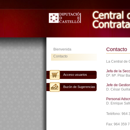
Contacto
Bienvenida
Contacto
La Central de 
Jefa de la Sec
Acceso usuarios
Dª. Mª. Pilar B
Jefe de Gestio
Buzón de Sugerencias
D. César Guill
Personal Adscr
D. Enrique Saf
Teléfono:
964 
Fax:
964 359 