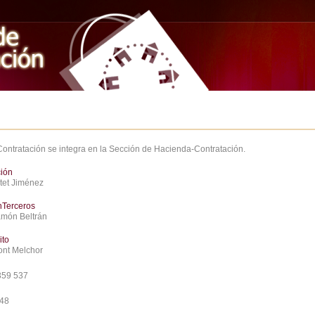
Contratación se integra en la Sección de Hacienda-Contratación.
ción
atet Jiménez
nTerceros
amón Beltrán
ito
ont Melchor
359 537
748