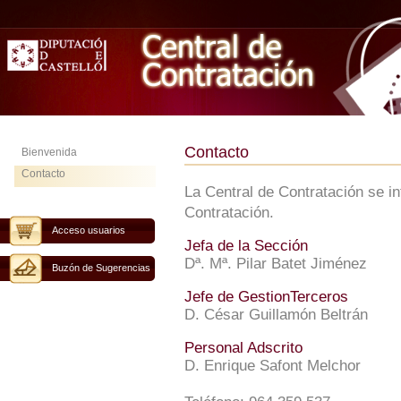
Contacto
Bienvenida
Contacto
La Central de Contratación se i
Contratación.
Acceso usuarios
Jefa de la Sección
Dª. Mª. Pilar Batet Jiménez
Buzón de Sugerencias
Jefe de GestionTerceros
D. César Guillamón Beltrán
Personal Adscrito
D. Enrique Safont Melchor