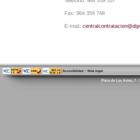
Teléfono:
964 359 537
Fax:
964 359 748
E-mail:
centralcontratacion@di
-
Accesibilidad
Nota legal
Plaza de Las Aulas, 7 -