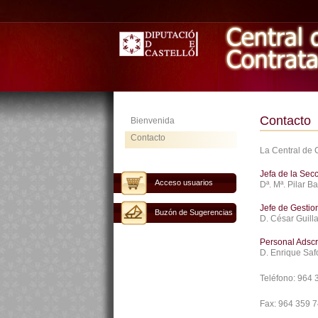
Contacto
Bienvenida
Contacto
La Central de 
Jefa de la Sec
Acceso usuarios
Dª. Mª. Pilar B
Jefe de Gestio
Buzón de Sugerencias
D. César Guill
Personal Adscr
D. Enrique Saf
Teléfono:
964 
Fax:
964 359 