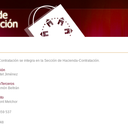
Contratación se integra en la Sección de Hacienda-Contratación.
ción
atet Jiménez
nTerceros
amón Beltrán
ito
ont Melchor
359 537
748