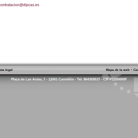
contratacion@dipcas.es
-
ota legal
Mapa de la web
Co
Plaza de Las Aulas, 7 - 12001 Castellón - Tel. 964359537 - CIF P1200000F